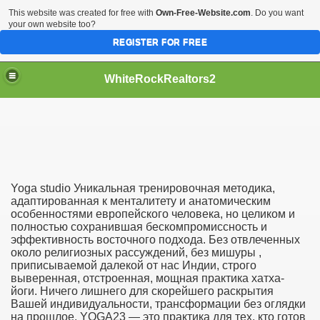
This website was created for free with
Own-Free-Website.com
. Do you want
your own website too?
REGISTER FOR FREE
WhiteRockRealtors2
reate Luxurious Apartment
Yoga studio Уникальная тренировочная методика,
адаптированная к менталитету и анатомическим
особенностями европейского человека, но целиком и
полностью сохранившая бескомпромиссность и
эффективность восточного подхода. Без отвлеченных
около религиозных рассуждений, без мишуры ,
приписываемой далекой от нас Индии, строго
выверенная, отстроенная, мощная практика хатха-
йоги. Ничего лишнего для скорейшего раскрытия
Вашей индивидуальности, трансформации без оглядки
на прошлое. YOGA23 — это практика для тех, кто готов