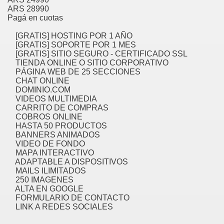
ARS 28990
Pagá en cuotas
cian
[GRATIS] HOSTING POR 1 AÑO
ame 1076
[GRATIS] SOPORTE POR 1 MES
[GRATIS] SITIO SEGURO - CERTIFICADO SSL
TIENDA ONLINE O SITIO CORPORATIVO
PÁGINA WEB DE 25 SECCIONES
CHAT ONLINE
y and software infrastructure provider to the cannabis ind
DOMINIO.COM
VIDEOS MULTIMEDIA
CARRITO DE COMPRAS
COBROS ONLINE
HASTA 50 PRODUCTOS
BANNERS ANIMADOS
VIDEO DE FONDO
MAPA INTERACTIVO
ADAPTABLE A DISPOSITIVOS
ou Started 1873
MAILS ILIMITADOS
250 IMAGENES
? 1218
ALTA EN GOOGLE
FORMULARIO DE CONTACTO
LINK A REDES SOCIALES
dventure for Corporate Team Building 4623