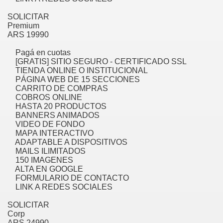
SOLICITAR
Premium
ARS 19990
ut Vitamins And Minerals 4587
Pagá en cuotas
[GRATIS] SITIO SEGURO - CERTIFICADO SSL
 is Changing How To Document and Create 3507
TIENDA ONLINE O INSTITUCIONAL
PÁGINA WEB DE 15 SECCIONES
vement Just the Pros Know About Lies You've Been Told 
CARRITO DE COMPRAS
COBROS ONLINE
HASTA 20 PRODUCTOS
BANNERS ANIMADOS
VIDEO DE FONDO
MAPA INTERACTIVO
ADAPTABLE A DISPOSITIVOS
MAILS ILIMITADOS
2252
150 IMAGENES
ALTA EN GOOGLE
1190
FORMULARIO DE CONTACTO
LINK A REDES SOCIALES
CBD Oil 2344
SOLICITAR
Corp
CBD Oil 1894
ARS 24990