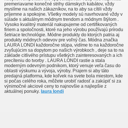
premeriavame konečné strihy dámskych kabátov, vždy
myslíme na našich zákazníkov, na to aby sa cítili vždy
príjemne a spokojne. Všetky modely sú navrhované vždy v
súlade s aktuálnym módnym trendom a módnym štýlom .
Vysoko kvalitný materiál nakupujeme od certifikovaných
firiem a spoločnosti, ktoré na jeho výrobu používajú prírodu
šetriace technológie. Módne produkty do ktorých patria aj
produkty módnych odevov pre voľný čas. Módna značka
LAURA LONDI každoročne stúpa, vidíme to na každoročne
zvyšujúcim sa dopytom po našich výrobkoch , deje sa to na
základe citlivého prístupu všetkých zainteresovaných a ich
precíteniu do tvorby . LAURA LONDI rastie a stala
moderným odevným podnikom, ktorý venuje veľa času do
oblasti výskumu a vývoja, výroby. Prajem si aby táto
Green Card Interview
predajná platforma, kde koľvek na svete bola miestom, kde
si počas celého roka, môžete urobiť radosť a zakúpiť si za
výnimočné akciové ceny to najnovšie a najlepšie z
aktuálnej ponuky.
laura londi
ul Of Tips
100% Satisfaction