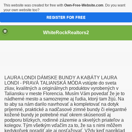
This website was created for free with
Own-Free-Website.com
. Do you want
your own website too?
REGISTER FOR FREE
WhiteRockRealtors2
reate Luxurious Apartment
LAURA LONDI DÁMSKE BUNDY A KABÁTY LAURA
LONDI - PRAVÁ TALIANSKÁ MÓDA vstúpte do sveta
zliav, kvalitných a originálnych produktov vyrobených v
Taliansku v meste Florencia. Musím Vám povedať že je to
nádherné mesto a samozrejme aj ľudia, ktorý tam žijú. Na
to aby sa nám darilo navrhovať a kompletovať na dotyk
príjemné, praktické a nadčasové zimné bundy či elegantné
kožené bundy je potrebné mať okrem skúseností aj
podporu blízkych, rodinné zázemie a skvelých priateľov a
kolegov. Tým všetkým vďačím za to, že sa s nimi môžem
kedykoľvek poradiť ale aj posťažovať. Vždy keď napríklad