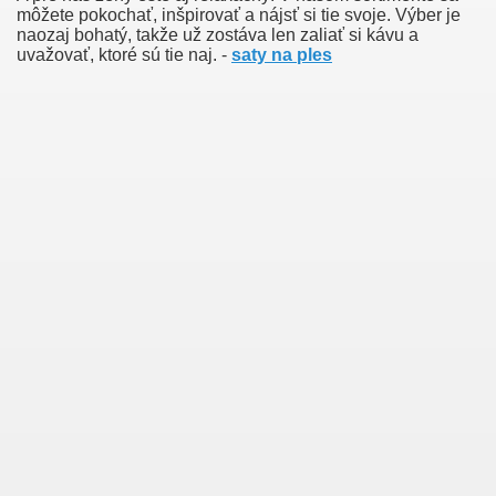
môžete pokochať, inšpirovať a nájsť si tie svoje. Výber je
naozaj bohatý, takže už zostáva len zaliať si kávu a
uvažovať, ktoré sú tie naj. -
saty na ples
Green Card Interview
ul Of Tips
100% Satisfaction